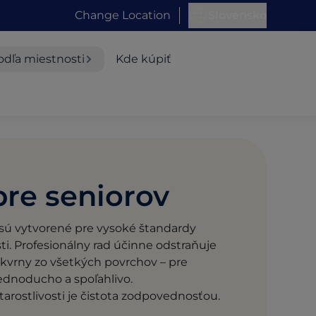
Change Location
Slovensko
odľa miestnosti
Kde kúpiť
re seniorov
 sú vytvorené pre vysoké štandardy
sti. Profesionálny rad účinne odstraňuje
 škvrny zo všetkých povrchov – pre
dnoducho a spoľahlivo.
tarostlivosti je čistota zodpovednosťou.