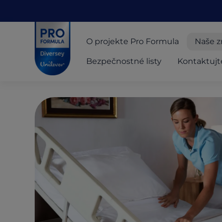
Skip to main content
Skip to navigation
Skip to footer
Pro Formula
O projekte Pro Formula
Naše z
Bezpečnostné listy
Kontaktujt