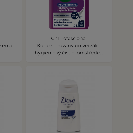
Cif Professional
ken a
Koncentrovaný univerzální
hygienický čisticí prostředek
2L 100 refills