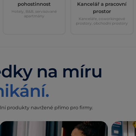
pohostinnost
Kancelář a pracovní
prostor
Hotely, B&B, servisované
apartmány
Kanceláře, coworkingové
prostory, obchodní prostory
ředky na míru
ikání.
ální produkty navržené přímo pro firmy.