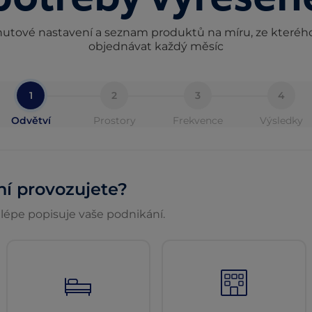
tové nastavení a seznam produktů na míru, ze které
objednávat každý měsíc
1
2
3
4
Odvětví
Prostory
Frekvence
Výsledky
ní provozujete?
lépe popisuje vaše podnikání.