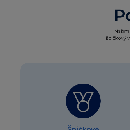
P
Naším p
špičkový v
Špičkově