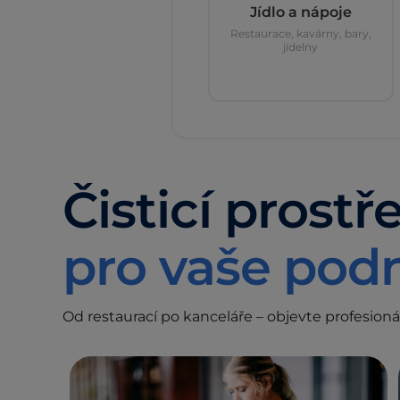
Jídlo a nápoje
Restaurace, kavárny, bary,
jídelny
Čisticí prost
pro vaše podn
Od restaurací po kanceláře – objevte profesion