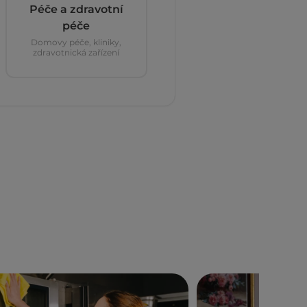
Péče a zdravotní
péče
Domovy péče, kliniky,
zdravotnická zařízení