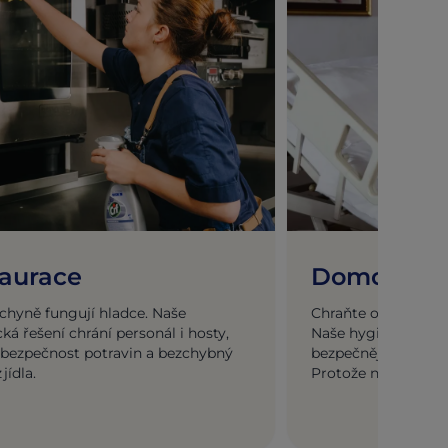
aurace
Domovy pr
chyně fungují hladce. Naše
Chraňte obyvatele. 
ká řešení chrání personál i hosty,
Naše hygienická řeš
í bezpečnost potravin a bezchybný
bezpečnější a klidně
 jídla.
Protože na každém ž