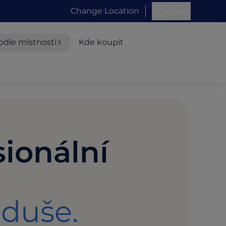
Change Location
Česko
odle místnosti
Kde koupit
sionální
duše.