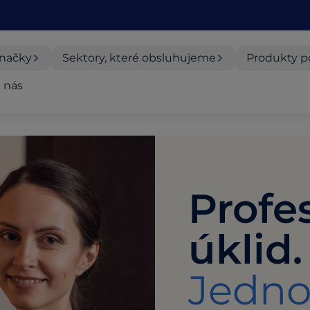
značky
Sektory, které obsluhujeme
Produkty p
 nás
Profe
úklid.
Jedno