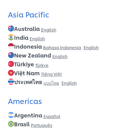
Asia Pacific
Australia
English
India
English
Indonesia
Bahasa Indonesia
English
New Zealand
English
Türkiye
Türkçe
Việt Nam
Tiếng Việt
ประเทศไทย
แบบไทย
English
Americas
Argentina
Español
Brasil
Português