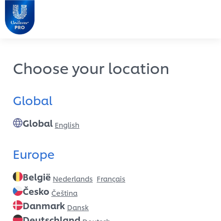
Choose your location
Global
Global
English
Europe
België
Nederlands
Français
Česko
Čeština
Danmark
Dansk
Deutschland