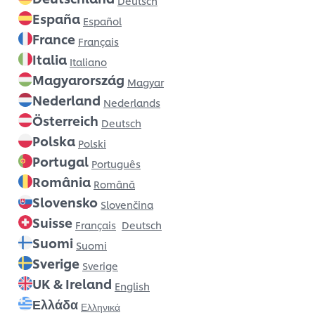
Deutsch
España
Español
France
Français
Italia
Italiano
Magyarország
Magyar
Nederland
Nederlands
Österreich
Deutsch
Polska
Polski
Portugal
Português
România
Română
Slovensko
Slovenčina
Suisse
Français
Deutsch
Suomi
Suomi
Sverige
Sverige
UK & Ireland
English
Ελλάδα
Ελληνικά