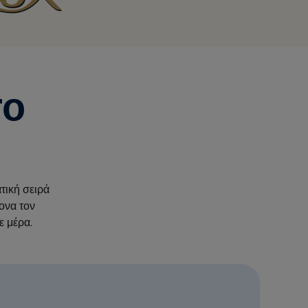
ro
τική σειρά
ονα τον
ε μέρα.