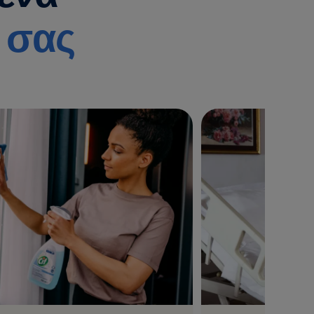
ς σας