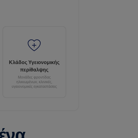
Κλάδος Υγειονομικής
περίθαλψης
Μονάδες φροντίδας
ηλικιωμένων, κλινικές,
υγειονομικές εγκαταστάσεις
ένα