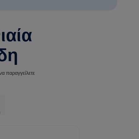
ιαία
ίδη
να παραγγείλετε
α