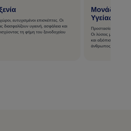
ξενία
Μονάδες Φρ
Υγείας
χώροι, ευτυχισμένοι επισκέπτες. Οι
ας διασφαλίζουν υγιεινή, ασφάλεια και
Προστασία των ασθε
νισχύοντας τη φήμη του ξενοδοχείου
Οι λύσεις μας για υγι
και αξιόπιστους χώρο
άνθρωπος αξίζει την 