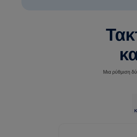
Τακ
κα
Μια ρύθμιση δύ
Κ