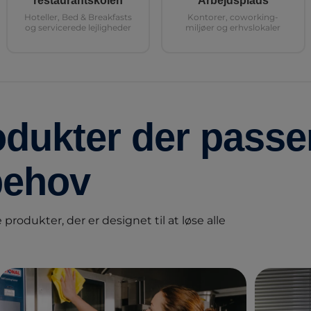
restaurantskolen
Arbejdsplads
Hoteller, Bed & Breakfasts
Kontorer, coworking-
og servicerede lejligheder
miljøer og erhvslokaler
ukter der passer 
behov
 produkter, der er designet til at løse alle