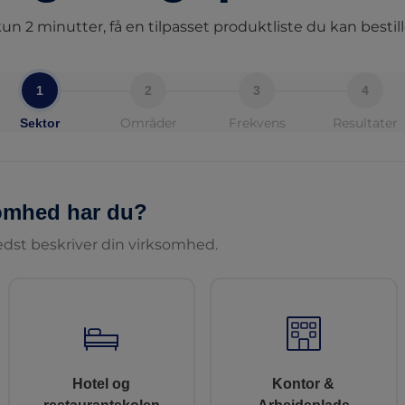
un 2 minutter, få en tilpasset produktliste du kan bestill
1
2
3
4
Områder
Frekvens
Resultater
Sektor
somhed har du?
dst beskriver din virksomhed.
Hotel og
Kontor &