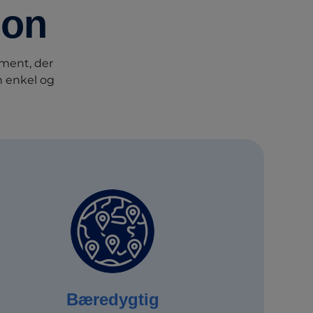
ion
iment, der
n enkel og
Bæredygtig