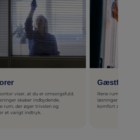
orer
Gæstfrihed
kontor viser, at du er omsorgsfuld.
Rene rum betyder g
øsninger skaber indbydende,
løsninger sikrer hy
e rum, der øger trivslen og
komfort og beskyt
er et varigt indtryk.