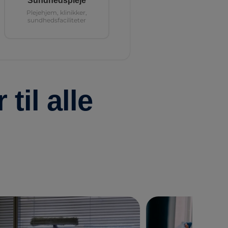
Sundhedspleje
Plejehjem, klinikker,
sundhedsfaciliteter
til alle