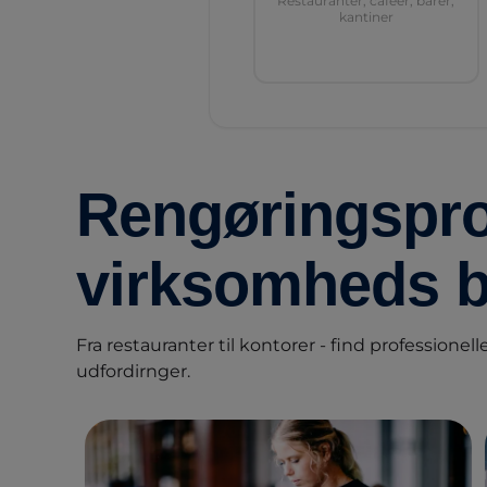
Restauranter, caféer, barer,
kantiner
Rengøringsprod
virksomheds 
Fra restauranter til kontorer - find professionelle
udfordirnger.