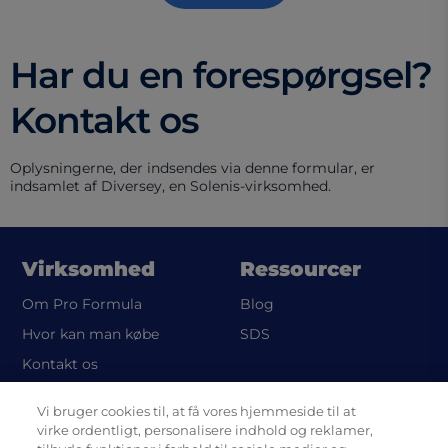
Har du en forespørgsel?
Kontakt os
Oplysningerne, der indsendes via denne formular, er
indsamlet af Diversey, en Solenis-virksomhed.
Virksomhed
Ressourcer
Om Pro Formula
Blog
(opens in a new tab)
Hvor kan man købe
SDS
Kontakt os
Vi bruger cookies til, at få vores hjemmeside til at
Legal
virke ordentligt, personalisere indhold og reklamer,