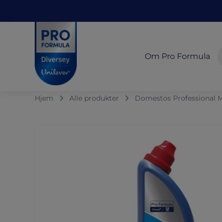
Skip to main content
Skip to navigation
Skip to footer
Pro Formula
Om Pro Formula
Hjem
Alle produkter
Domestos Professional 