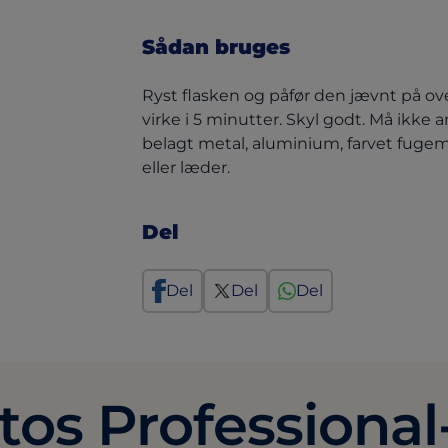
Sådan bruges
Ryst flasken og påfør den jævnt på ove
virke i 5 minutter. Skyl godt. Må ikke
belagt metal, aluminium, farvet fugema
eller læder.
Del
Del
Del
Del
os Professional