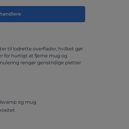
rhandlere
til lodrette overflader, hvilket gør
er for hurtigt at fjerne mug og
ulering rengør genstridige pletter
melsvamp og mug
kositet