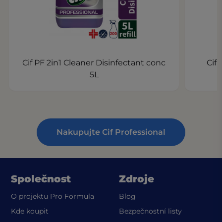
Cif PF 2in1 Cleaner Disinfectant conc
Cif
5L
Nakupujte Cif Professional
Společnost
Zdroje
O projektu Pro Formula
Blog
(opens in a
Kde koupit
Bezpečnostní listy