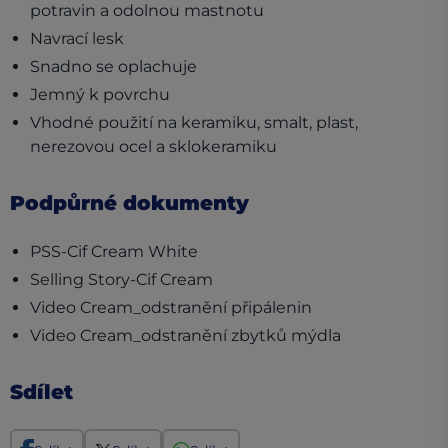
potravin a odolnou mastnotu
Navrací lesk
Snadno se oplachuje
Jemný k povrchu
Vhodné použití na keramiku, smalt, plast,
nerezovou ocel a sklokeramiku
Podpůrné dokumenty
(opens in a new tab)
PSS-Cif Cream White
(opens in a new tab)
Selling Story-Cif Cream
(opens in a new 
Video Cream_odstranění připálenin
(opens in a n
Video Cream_odstranění zbytků mýdla
Sdílet