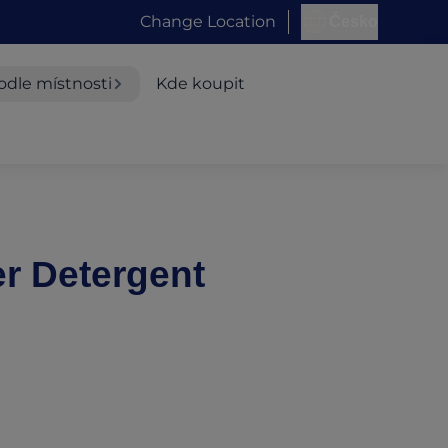
Change Location
Česko
odle místnosti
Kde koupit
r Detergent