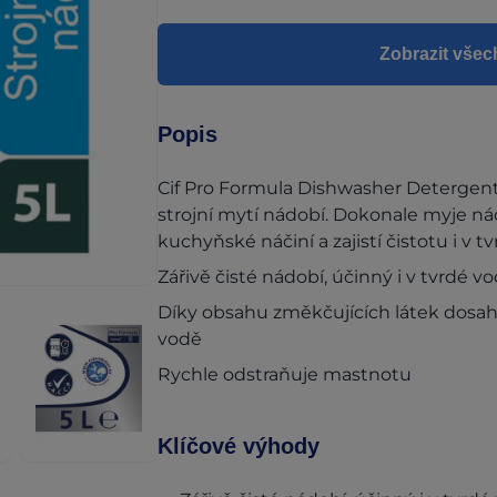
Zobrazit všec
Popis
Cif Pro Formula Dishwasher Detergent
strojní mytí nádobí. Dokonale myje nád
kuchyňské náčiní a zajistí čistotu i v t
Zářivě čisté nádobí, účinný i v tvrdé v
Díky obsahu změkčujících látek dosahu
vodě
Rychle odstraňuje mastnotu
Klíčové výhody