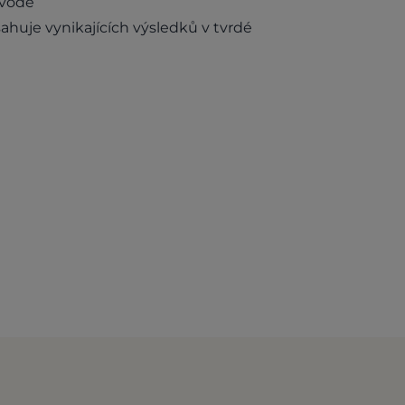
 vodě
ahuje vynikajících výsledků v tvrdé
s in a new tab)