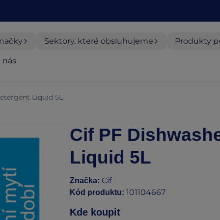
značky
Sektory, které obsluhujeme
Produkty p
 nás
etergent Liquid 5L
Cif PF Dishwashe
Liquid 5L
Cif
Značka
:
101104667
Kód produktu
:
Kde koupit