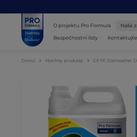
Skip to main content
Skip to navigation
Skip to footer
Pro Formula
O projektu Pro Formula
Naše 
Bezpečnostní listy
Kontaktujte
Domů
Všechny produkty
Cif PF Dishwasher D