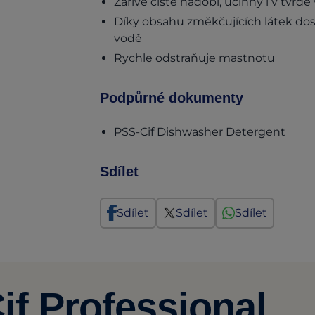
Zářivě čisté nádobí, účinný i v tvrdé
Díky obsahu změkčujících látek dos
vodě
Rychle odstraňuje mastnotu
Podpůrné dokumenty
(open
PSS-Cif Dishwasher Detergent
Sdílet
Sdílet
Sdílet
Sdílet
if Professional