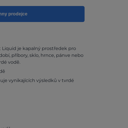
hny prodejce
 Liquid je kapalný prostředek pro
obí, příbory, sklo, hrnce, pánve nebo
vrdé vodě.
odě
je vynikajících výsledků v tvrdé