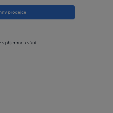
hny prodejce
e s příjemnou vůní