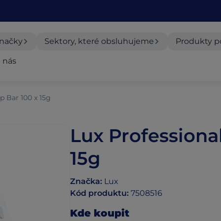
značky
Sektory, které obsluhujeme
Produkty p
 nás
p Bar 100 x 15g
Lux Professiona
15g
Značka
:
Lux
Kód produktu
:
7508516
Kde koupit