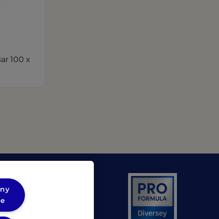
ar 100 x
hny
(opens in a new tab)
 Unilever
ie
(opens in a new tab)
 Diversey