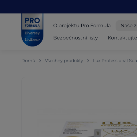
Skip to main content
Skip to navigation
Skip to footer
Pro Formula
O projektu Pro Formula
Naše 
Bezpečnostní listy
Kontaktujte
Domů
Všechny produkty
Lux Professional Soa