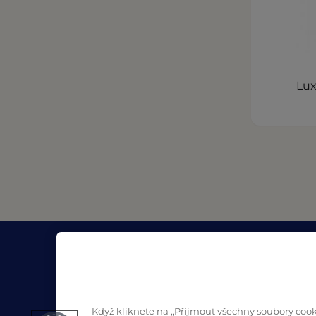
Lu
Společnost
Zdroj
O projektu Pro Formula
Blog
Kde koupit
Bezpečn
Když kliknete na „Přijmout všechny soubory cooki