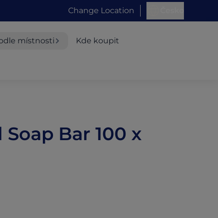
Change Location
Česko
odle místnosti
Kde koupit
l Soap Bar 100 x