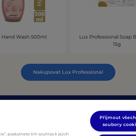
x Hand Wash 500ml
Lux Professional Soap B
15g
Nakupovat Lux Professional
e
Právní informace
Přijmout všec
Zásady ochrany osobních údajů
soubory cook
(opens in a new tab)
ostní listy
Zásady ochrany osobních údajů
e“, poskytnete tím souhlas k jejich