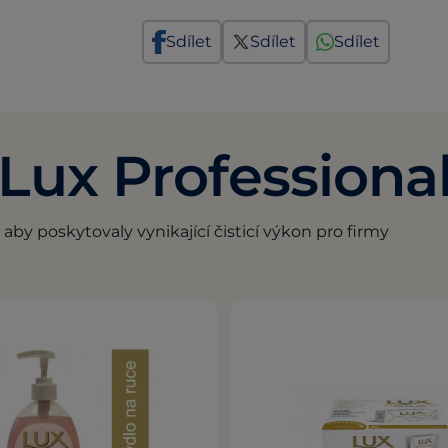
Sdílet
Sdílet
Sdílet
Lux Professiona
by poskytovaly vynikající čisticí výkon pro firmy