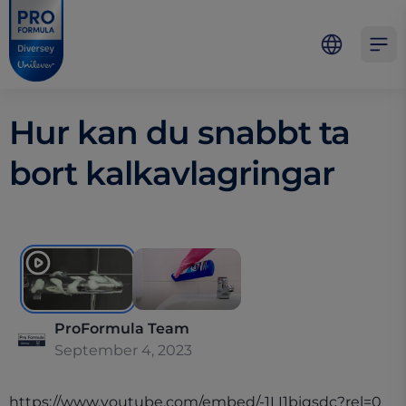
Skip to main content
Skip to navigation
Skip to footer
Pro Formula
Open 
Hur kan du snabbt ta
bort kalkavlagringar
ProFormula Team
September 4, 2023
https://www.youtube.com/embed/-1LI1biqsdc?rel=0