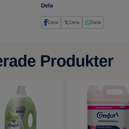
Dela
Dela
Dela
Dela
erade Produkter