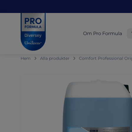
Skip to main content
Skip to navigation
Skip to footer
Pro Formula
Om Pro Formula
Hem
Alla produkter
Comfort Professional Orig