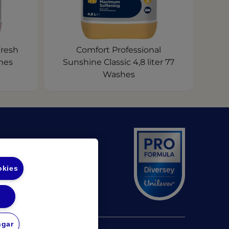
Fresh
Comfort Professional
shes
Sunshine Classic 4,8 liter 77
Washes
n a new tab)
pens in a new tab)
okies
ngar