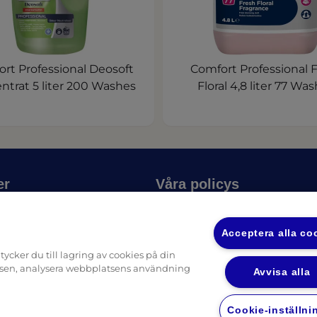
rt Professional Deosoft
Comfort Professional 
ntrat 5 liter 200 Washes
Floral 4,8 liter 77 Wa
er
Våra policys
(opens i
och tips
Integritetspolicy UL
ns in a new tab)
(o
Integritetspolicy Diversey
Acceptera alla co
ycker du till lagring av cookies på din
atsen, analysera webbplatsens användning
Avvisa alla
Cookie-inställni