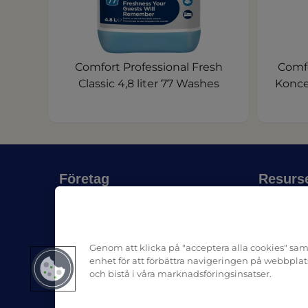
Comfort Professional Fresh
Comfo
Classic 4,8 liter 77 Washes
Konce
Företag
Resurs
Om Pro Formula
Nyheter 
(ope
Återförsäljare
SDS
Kontakta oss
Genom att klicka på "acceptera alla cookies" samt
enhet för att förbättra navigeringen på webbpl
och bistå i våra marknadsföringsinsatser.