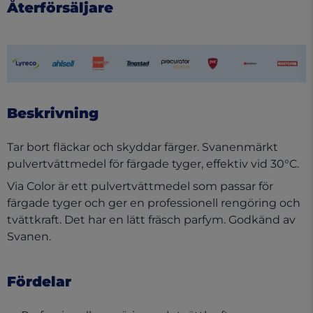
Återförsäljare
(opens in a new tab)
(opens in a new tab)
(opens in a new tab)
(opens in a new tab)
(opens in a new tab)
(opens in a new tab)
(opens in a ne
(opens 
Beskrivning
Tar bort fläckar och skyddar färger. Svanenmärkt
pulvertvättmedel för färgade tyger, effektiv vid 30°C.
Via Color är ett pulvertvättmedel som passar för
färgade tyger och ger en professionell rengöring och
tvättkraft. Det har en lätt fräsch parfym. Godkänd av
Svanen.
Fördelar