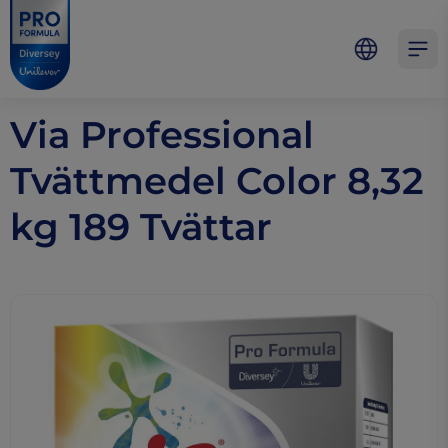
Skip to main content
Skip to navigation
Skip to footer
Pro Formula
Open 
Via Professional
Tvättmedel Color 8,32
kg 189 Tvättar