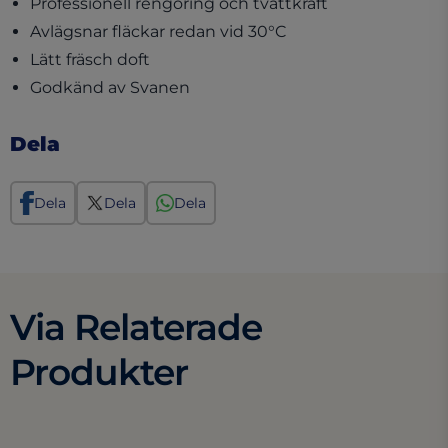
Professionell rengöring och tvättkraft
Avlägsnar fläckar redan vid 30°C
Lätt fräsch doft
Godkänd av Svanen
Dela
Dela
Dela
Dela
Via Relaterade
Produkter