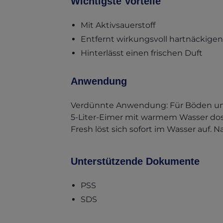
Wichtigste Vorteile
Mit Aktivsauerstoff
Entfernt wirkungsvoll hartnäckige
Hinterlässt einen frischen Duft
Anwendung
Verdünnte Anwendung: Für Böden und
5-Liter-Eimer mit warmem Wasser dos
Fresh löst sich sofort im Wasser auf. N
Unterstützende Dokumente
(opens in a new tab)
PSS
(opens in a new tab)
SDS