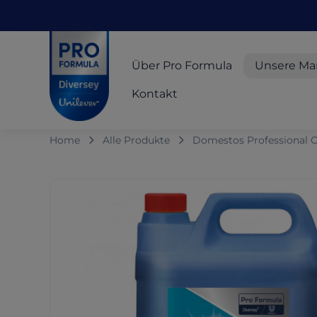
Skip to main content
Skip to navigation
Skip to footer
Pro Formula
Über Pro Formula
Unsere Ma
Kontakt
Home
Alle Produkte
Domestos Professional O