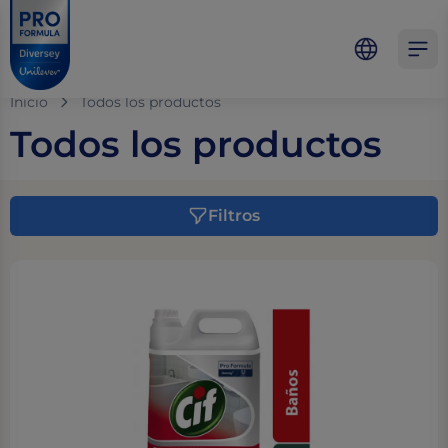
Skip to main content
Skip to navigation
Skip to footer
Pro Formula
Open 
Inicio
Todos los productos
Todos los productos
Filtros