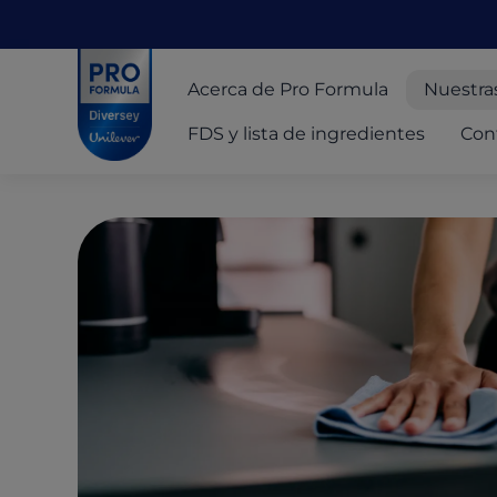
Skip to main content
Skip to navigation
Skip to footer
Pro Formula
Acerca de Pro Formula
Nuestra
FDS y lista de ingredientes
Con