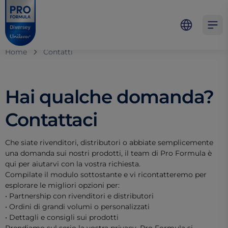
Skip to main content
Skip to navigation
Skip to footer
Pro Formula
Open 
Home
Contatti
Hai qualche domanda?
Contattaci
Che siate rivenditori, distributori o abbiate semplicemente
una domanda sui nostri prodotti, il team di Pro Formula è
qui per aiutarvi con la vostra richiesta.
Compilate il modulo sottostante e vi ricontatteremo per
esplorare le migliori opzioni per:
• Partnership con rivenditori e distributori
• Ordini di grandi volumi o personalizzati
• Dettagli e consigli sui prodotti