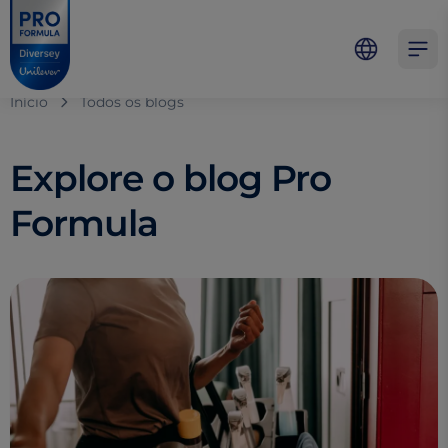
Skip to main content
Skip to navigation
Skip to footer
Pro Formula
Open 
Início
Todos os blogs
Explore o blog Pro
Formula