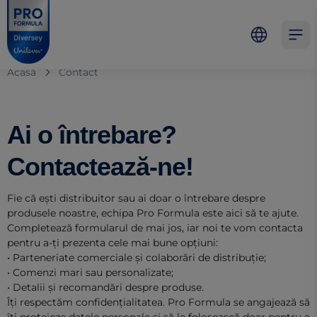
Skip to main content
Skip to navigation
Skip to footer
Pro Formula
Open 
Acasă
Contact
Ai o întrebare?
Contactează-ne!
Fie că ești distribuitor sau ai doar o întrebare despre
produsele noastre, echipa Pro Formula este aici să te ajute.
Completează formularul de mai jos, iar noi te vom contacta
pentru a-ți prezenta cele mai bune opțiuni:
• Parteneriate comerciale și colaborări de distribuție;
• Comenzi mari sau personalizate;
• Detalii și recomandări despre produse.
Îți respectăm confidențialitatea. Pro Formula se angajează să