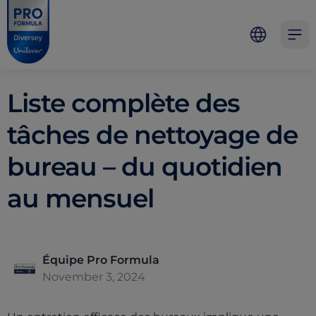
Skip to main content
Skip to navigation
Skip to footer
Pro Formula
Open 
Liste complète des
tâches de nettoyage de
bureau – du quotidien
au mensuel
Équipe Pro Formula
November 3, 2024