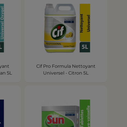
yant
Cif Pro Formula Nettoyant
éan 5L
Universel - Citron 5L