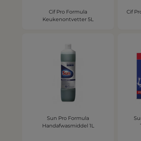
Cif Pro Formula
Cif P
Keukenontvetter 5L
Sun Pro Formula
Su
Handafwasmiddel 1L