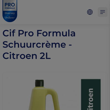
Skip to main content
Skip to navigation
Skip to footer
Pro Formula
Open 
Cif Pro Formula
Schuurcrème -
Citroen 2L