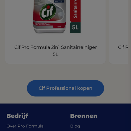
Cif Pro Formula 2in1 Sanitairreiniger
Cif P
5L
Cif Professional kopen
Bedrijf
Bronnen
Over Pro Formula
Blog