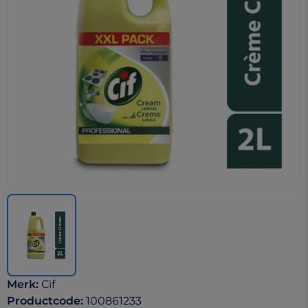
Merk
:
Cif
Productcode
:
100861233