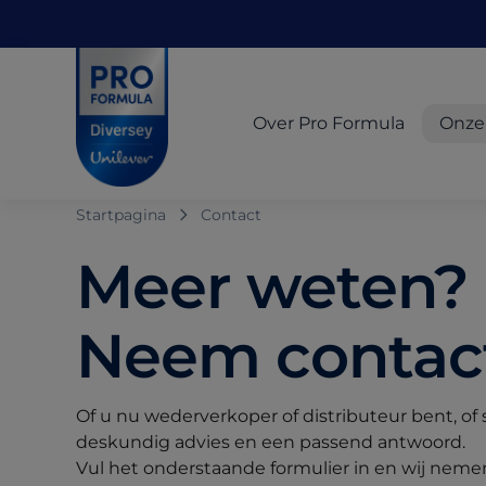
Skip to main content
Skip to navigation
Skip to footer
Pro Formula
Over Pro Formula
Onze
Startpagina
Contact
Meer weten?
Neem contact
Of u nu wederverkoper of distributeur bent, o
deskundig advies en een passend antwoord.
Vul het onderstaande formulier in en wij nem