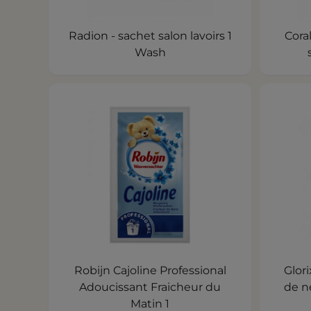
Radion - sachet salon lavoirs 1
Cora
Wash
Robijn Cajoline Professional
Glor
Adoucissant Fraicheur du
de n
Matin 1