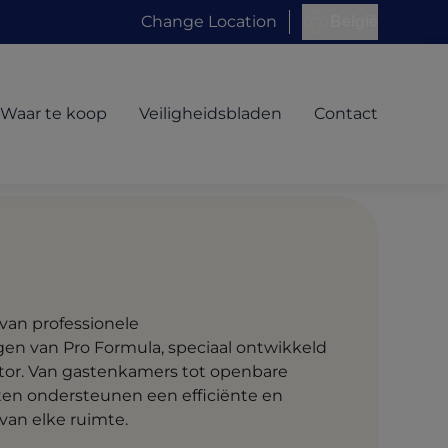
Change Location
België
Waar te koop
Veiligheidsbladen
Contact
van professionele
n van Pro Formula, speciaal ontwikkeld
ctor. Van gastenkamers tot openbare
ten ondersteunen een efficiënte en
van elke ruimte.