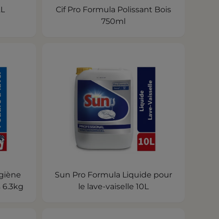
2L
Cif Pro Formula Polissant Bois
750ml
giène
Sun Pro Formula Liquide pour
 6.3kg
le lave-vaiselle 10L