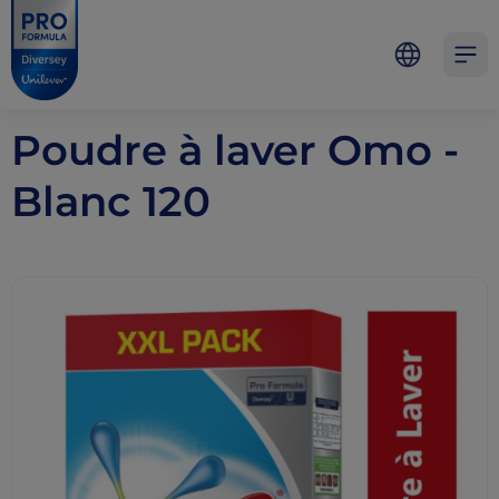
Skip to main content
Skip to navigation
Skip to footer
Pro Formula
Open 
Poudre à laver Omo -
Blanc 120