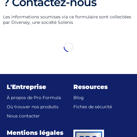
? Contactez-nous
Les informations soumises via ce formulaire sont collectées
par Diversey, une société Solenis
Loading...
L'Entreprise
Resources
À propos de Pro Formula
Blog
(opens in a
Où trouver nos produits
Fiches de sécurité
Nous contacter
Mentions légales