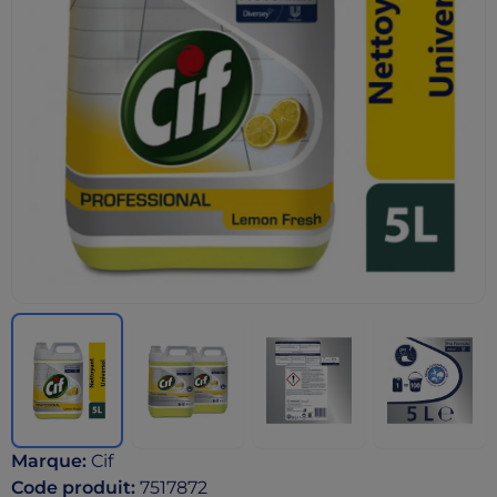
Marque
:
Cif
Code produit
:
7517872