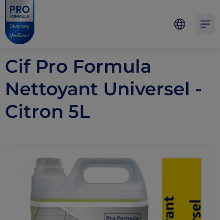
Skip to main content
Skip to navigation
Skip to footer
Pro Formula
Open 
Cif Pro Formula
Nettoyant Universel -
Citron 5L