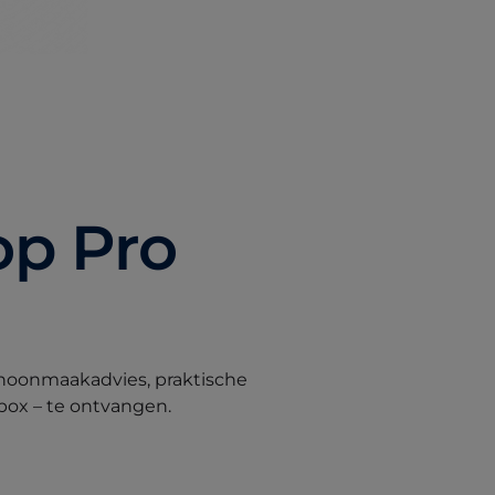
op Pro
hoonmaakadvies, praktische
nbox – te ontvangen.