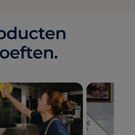
oducten
oeften.