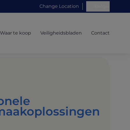
Change Location
België
Waar te koop
Veiligheidsbladen
Contact
onele
aakoplossingen