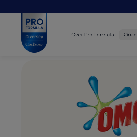
Skip to main content
Skip to navigation
Skip to footer
Pro Formula
Over Pro Formula
Onze