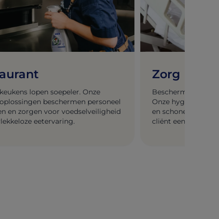
aurant
Zorg
keukens lopen soepeler. Onze
Bescherm bewoners
oplossingen beschermen personeel
Onze hygiëneoploss
en en zorgen voor voedselveiligheid
en schone zorgruim
lekkeloze eetervaring.
cliënt een waardig
verdient.