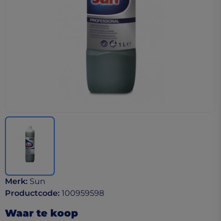
Merk
:
Sun
Productcode
:
100959598
Waar te koop