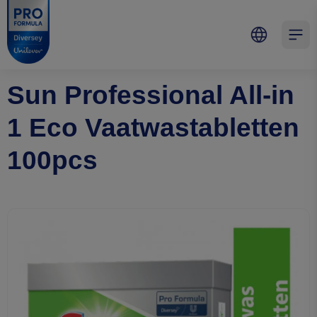
Skip to main content
Skip to navigation
Skip to footer
Pro Formula
Open 
Sun Professional All-in
1 Eco Vaatwastabletten
100pcs