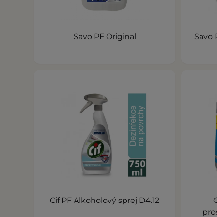
Savo PF Original
Savo 
Cif PF Alkoholový sprej D4.12
C
pro