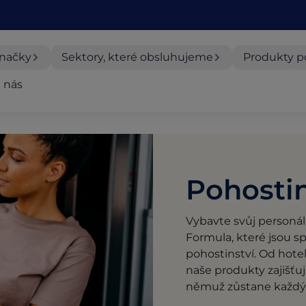
značky
Sektory, které obsluhujeme
Produkty p
 nás
Pohosti
Vybavte svůj personál 
Formula, které jsou 
pohostinství. Od hote
naše produkty zajišťuj
němuž zůstane každý 