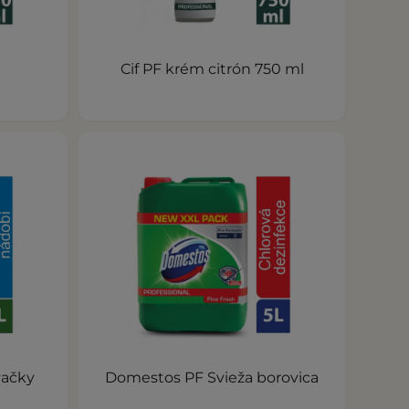
Cif PF krém citrón 750 ml
vačky
Domestos PF Svieža borovica