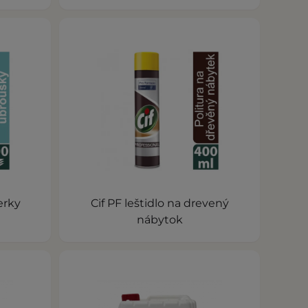
erky
Cif PF leštidlo na drevený
nábytok