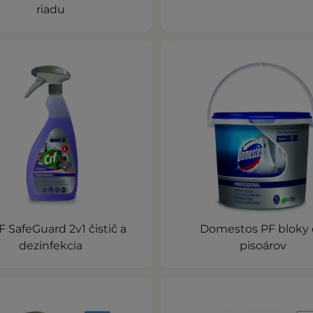
riadu
PF SafeGuard 2v1 čistič a
Domestos PF bloky
dezinfekcia
pisoárov