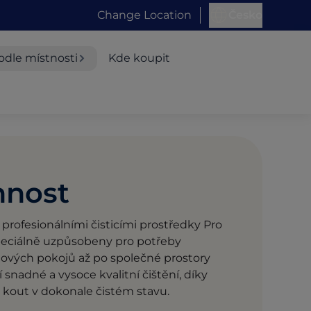
Change Location
Česko
odle místnosti
Kde koupit
nnost
profesionálními čisticími prostředky Pro
speciálně uzpůsobeny pro potřeby
lových pokojů až po společné prostory
í snadné a vysoce kvalitní čištění, díky
kout v dokonale čistém stavu.