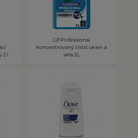
Cif Professional
aci
Koncentrovaný čistič okien a
 2 l
skla 2L