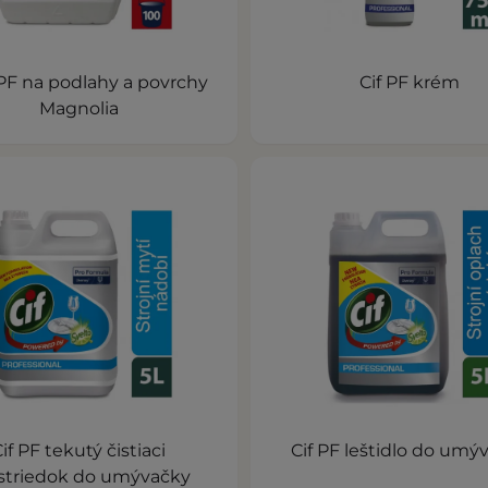
PF na podlahy a povrchy
Cif PF krém
Magnolia
if PF tekutý čistiaci
Cif PF leštidlo do umý
striedok do umývačky