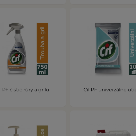
f PF čistič rúry a grilu
Cif PF univerzálne uti