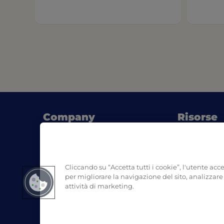
Company
Risorse
(opens 
Chi siamo
Blog
Dove acquistare
Consigli di 
(opens 
Contatti
SDS
Cliccando su “Accetta tutti i cookie”, l'utente acc
Smaltiment
per migliorare la navigazione del sito, analizzare l
attività di marketing.
Instagram
Facebook
Linked