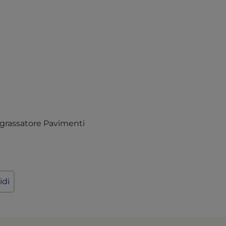
(opens in a new tab)
 Sgrassatore Pavimenti
idi