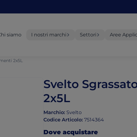
Chi siamo
I nostri marchi
Settori
Aree Appli
imenti 2x5L
Svelto Sgrassat
2x5L
Marchio
:
Svelto
Codice Articolo
:
7514364
Dove acquistare