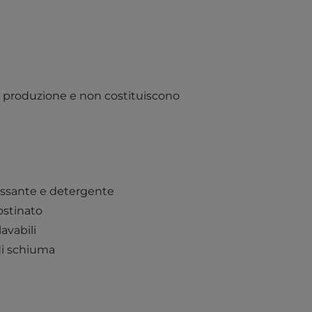
i di produzione e non costituiscono
assante e detergente
ostinato
avabili
di schiuma