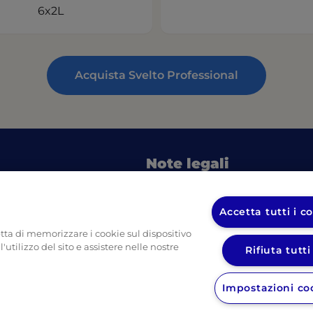
6x2L
Acquista Svelto Professional
Note legali
in a new tab)
(o
Informativa sulla privacy UL
pulizia
Informativa sulla privacy Dive
Accetta tutti i c
in a new tab)
etta di memorizzare i cookie sul dispositivo
(opens in a new tab)
o imballi
'utilizzo del sito e assistere nelle nostre
Rifiuta tutti
Impostazioni co
In