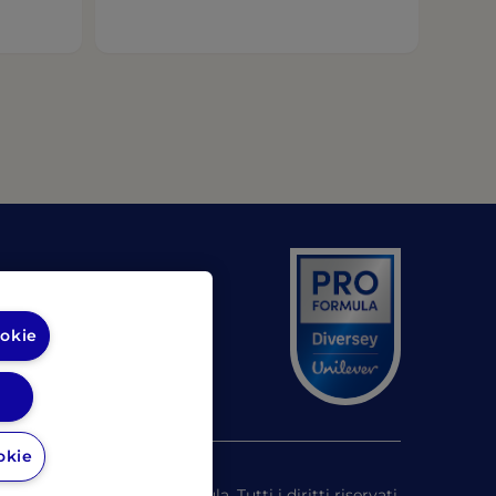
pens in a new tab)
(opens in a new tab)
rsy
ookie
okie
©
2026
Pro Formula. Tutti i diritti riservati.