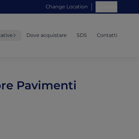
Change Location
Italia
cative
Dove acquistare
SDS
Contatti
ore Pavimenti