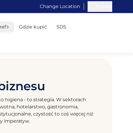
Change Location
Polska
ref
Gdzie kupić
SDS
biznesu
ko higiena - to strategia. W sektorach
owotna, hotelarstwo, gastronomia,
stytucjonalne, czystość to coś więcej niż
ny imperatyw.