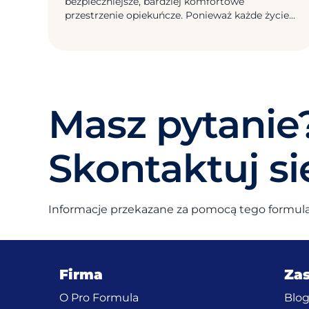
bezpieczniejsze, bardziej komfortowe
przestrzenie opiekuńcze. Ponieważ każde życie
na to zasługuje.
Masz pytanie
Skontaktuj si
Informacje przekazane za pomocą tego formularz
Firma
Za
O Pro Formula
Blo