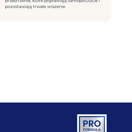
przestrzenie, które poprawiają samopoczucie i
pozostawiają trwałe wrażenie.
in a new tab)