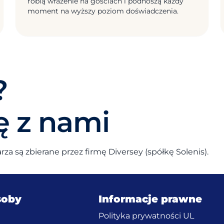
robią wrażenie na gościach i podnoszą każdy
moment na wyższy poziom doświadczenia.
?
ę z nami
a są zbierane przez firmę Diversey (spółkę Solenis).
soby
Informacje prawne
(opens 
g
Polityka prywatności UL