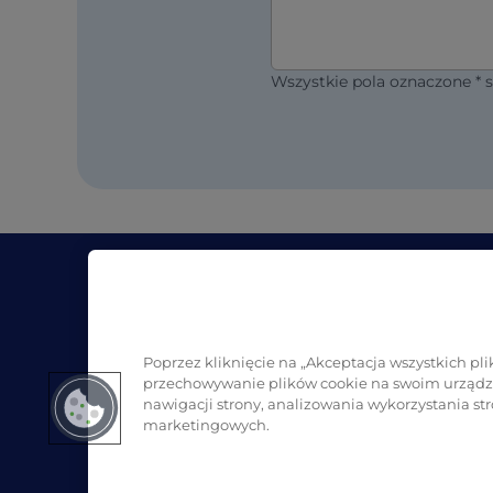
Wszystkie pola oznaczone *
Firma
Za
O Pro Formula
Blo
Gdzie kupić?
SDS
Poprzez kliknięcie na „Akceptacja wszystkich pl
przechowywanie plików cookie na swoim urządze
Skontaktuj się z nami
nawigacji strony, analizowania wykorzystania str
marketingowych.