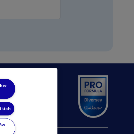
kie
n a new tab)
pens in a new tab)
tkich
ków