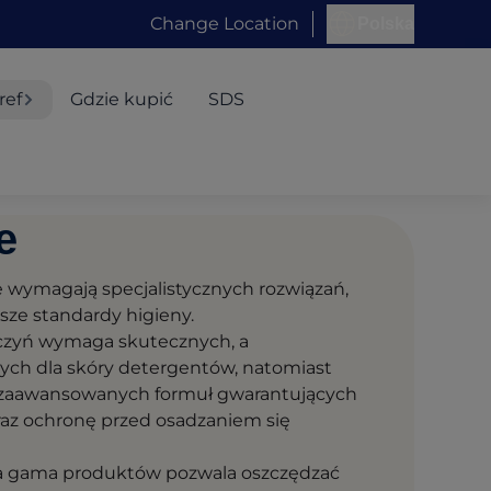
Change Location
Polska
ref
Gdzie kupić
SDS
e
 wymagają specjalistycznych rozwiązań,
ższe standardy higieny.
zyń wymaga skutecznych, a
nych dla skóry detergentów, natomiast
 zaawansowanych formuł gwarantujących
raz ochronę przed osadzaniem się
 gama produktów pozwala oszczędzać