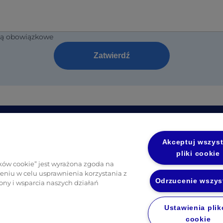
 są obowiązkowe
Zatwierdź
soby
Informacje prawne
Akceptuj wszyst
(opens i
g
Polityka prywatności UL
pliki cookie
(opens in a new tab)
(o
Polityka prywatności Diversey
ików cookie” jest wyrażona zgoda na
niu w celu usprawnienia korzystania z
Odrzucenie wszys
ony i wsparcia naszych działań
Ustawienia pli
cookie