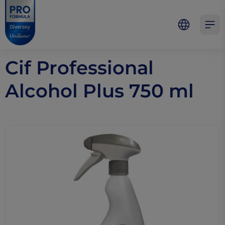
Skip to main content
Skip to navigation
Skip to footer
Pro Formula
Open 
Cif Professional
Alcohol Plus 750 ml