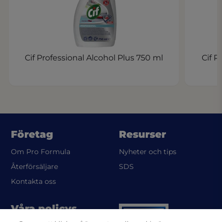
Cif Professional Alcohol Plus 750 ml
Cif P
Företag
Resurser
Om Pro Formula
Nyheter och tips
(opens in a new tab)
Återförsäljare
SDS
Kontakta oss
Våra policys