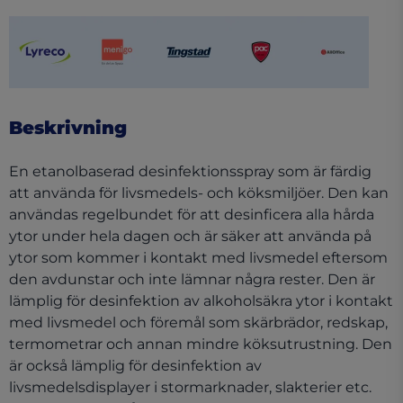
(opens in a new tab)
(opens in a new tab)
(opens in a new tab)
(opens in a new tab)
(opens in a ne
Beskrivning
En etanolbaserad desinfektionsspray som är färdig
att använda för livsmedels- och köksmiljöer. Den kan
användas regelbundet för att desinficera alla hårda
ytor under hela dagen och är säker att använda på
ytor som kommer i kontakt med livsmedel eftersom
den avdunstar och inte lämnar några rester. Den är
lämplig för desinfektion av alkoholsäkra ytor i kontakt
med livsmedel och föremål som skärbrädor, redskap,
termometrar och annan mindre köksutrustning. Den
är också lämplig för desinfektion av
livsmedelsdisplayer i stormarknader, slakterier etc.