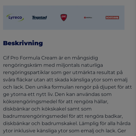
(opens in a new tab)
(opens in a new tab)
(opens in a new tab)
(opens in a new tab)
(opens in a ne
Beskrivning
Cif Pro Formula Cream är en mångsidig
rengöringskräm med miljontals naturliga
rengöringspartiklar som ger utmärkta resultat på
svåra fläckar utan att skada känsliga ytor som emalj
och lack. Den unika formulan rengör på djupet för att
ge ytorna ett nytt liv. Den kan användas som
köksrengöringsmedel för att rengöra hällar,
diskbänkar och kökskakel samt som
badrumsrengöringsmedel för att rengöra badkar,
diskbänkar och badrumskakel. Lämplig för alla hårda
ytor inklusive känsliga ytor som emalj och lack. Ger