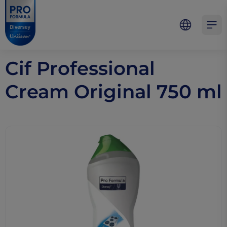
Skip to main content
Skip to navigation
Skip to footer
Pro Formula
Open 
Cif Professional
Cream Original 750 ml