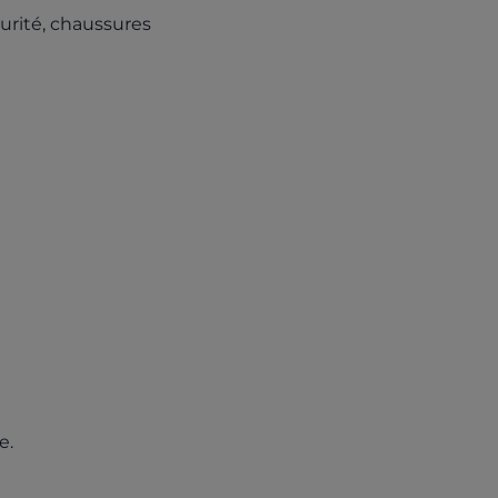
curité, chaussures
e.