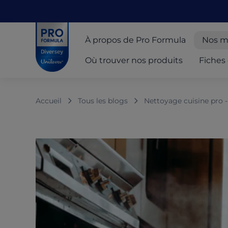
Skip to main content
Skip to navigation
Skip to footer
Pro Formula
À propos de Pro Formula
Nos m
Où trouver nos produits
Fiches 
Accueil
Tous les blogs
Nettoyage cuisine pro 