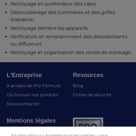
Nettoyage en profondeur des tapis
Dépoussiérage des luminaires et des grilles
d’aération
Nettoyage derrière les appareils
Vérification et remplacement des désodorisants
ou diffuseurs
Nettoyage et organisation des zones de stockage
L'Entreprise
Resources
À propos de Pro Formula
Blog
(opens in a
Où trouver nos produits
Fiches de sécurité
Nous contacter
Mentions légales
Politique de
En cliquant sur « Accepter tous les cookies », vous