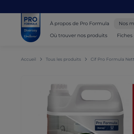
Skip to main content
Skip to navigation
Skip to footer
Pro Formula
À propos de Pro Formula
Nos m
Où trouver nos produits
Fiches 
Accueil
Tous les produits
Cif Pro Formula Nett