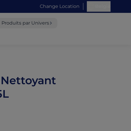
Change Location
België
Produits par Univers
 Nettoyant
5L