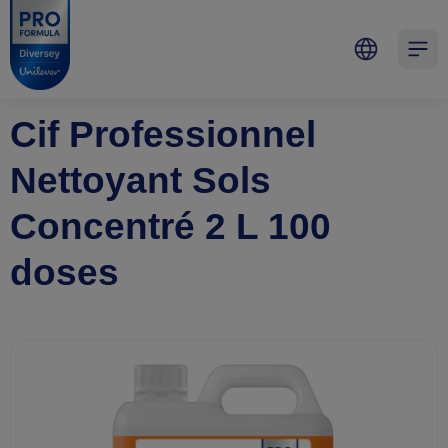
Skip to main content
Skip to navigation
Skip to footer
Pro Formula
Open 
Cif Professionnel
Nettoyant Sols
Concentré 2 L 100
doses