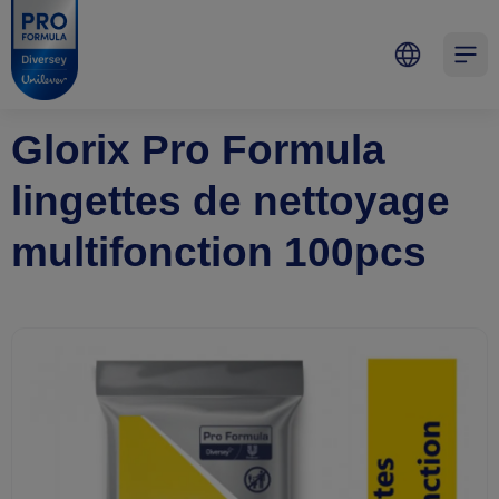
Skip to main content
Skip to navigation
Skip to footer
Pro Formula
Open 
Glorix Pro Formula
lingettes de nettoyage
multifonction 100pcs