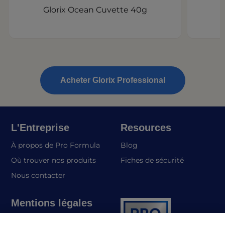
Glorix Ocean Cuvette 40g
Acheter Glorix Professional
L'Entreprise
Resources
À propos de Pro Formula
Blog
(opens in a
Où trouver nos produits
Fiches de sécurité
Nous contacter
Mentions légales
Politique de