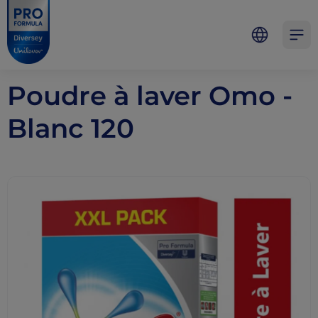
Skip to main content
Skip to navigation
Skip to footer
Pro Formula
Open 
Poudre à laver Omo -
Blanc 120