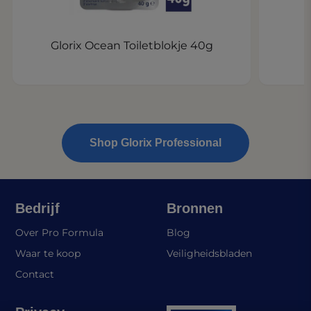
Glorix Ocean Toiletblokje 40g
Shop Glorix Professional
Bedrijf
Bronnen
Over Pro Formula
Blog
(opens in a 
Waar te koop
Veiligheidsbladen
Contact