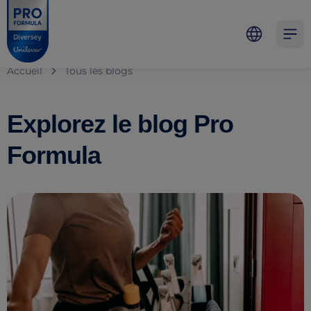
Skip to main content
Skip to navigation
Skip to footer
Pro Formula
Open 
Accueil
Tous les blogs
Explorez le blog Pro
Formula