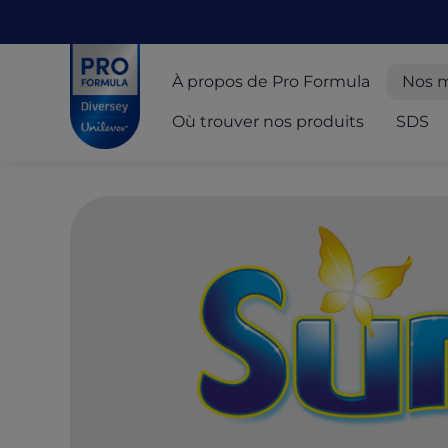
Skip to main content
Skip to navigation
Skip to footer
Pro Formula
À propos de Pro Formula
Nos 
Où trouver nos produits
SDS