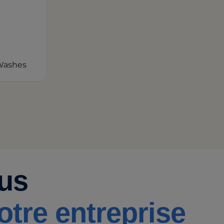
 Washes
çus
tre entreprise