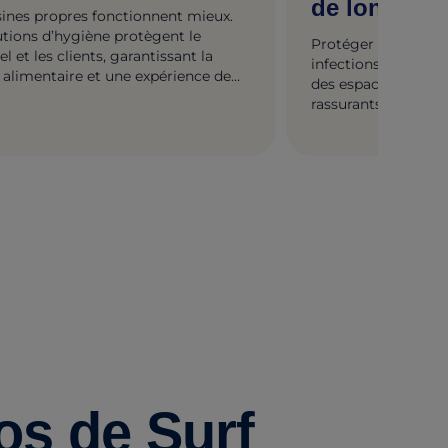
de longue 
sines propres fonctionnent mieux.
utions d’hygiène protègent le
Protéger les résiden
l et les clients, garantissant la
infections. Nos sol
 alimentaire et une expérience de
des espaces de soin
tion irréprochable.
rassurants. Parce q
os de Surf