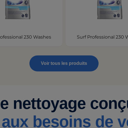
rofessional 230 Washes
Surf Professional 230
Voir tous les produits
de nettoyage con
aux besoins de vo