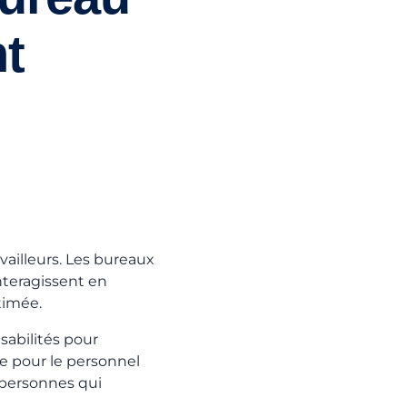
t
vailleurs. Les bureaux
nteragissent en
timée.
abilités pour
te pour le personnel
 personnes qui