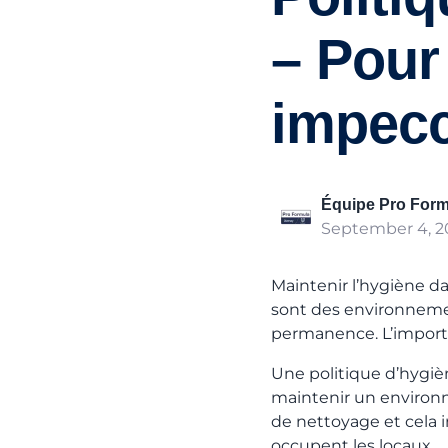
– Pour
impecc
Équipe Pro Form
September 4, 2
Maintenir l’hygiène da
sont des environnement
permanence. L’importa
Une politique d’hygiè
maintenir un environne
de nettoyage et cela 
occupent les locaux.