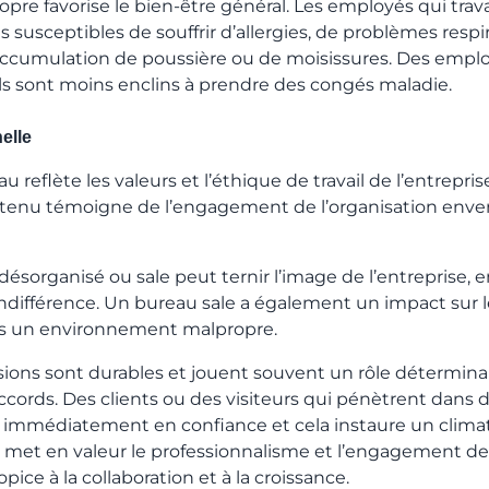
re favorise le bien-être général. Les employés qui trav
susceptibles de souffrir d’allergies, de problèmes respir
’accumulation de poussière ou de moisissures. Des emp
 ils sont moins enclins à prendre des congés maladie.
elle
u reflète les valeurs et l’éthique de travail de l’entrep
nu témoigne de l’engagement de l’organisation envers 
 désorganisé ou sale peut ternir l’image de l’entreprise, e
indifférence. Un bureau sale a également un impact sur l
ans un environnement malpropre.
ions sont durables et jouent souvent un rôle détermina
ccords. Des clients ou des visiteurs qui pénètrent dans 
mmédiatement en confiance et cela instaure un climat p
 met en valeur le professionnalisme et l’engagement de 
ce à la collaboration et à la croissance.