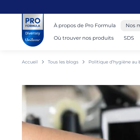
Skip to main content
Skip to navigation
Skip to footer
Pro Formula
À propos de Pro Formula
Nos 
Où trouver nos produits
SDS
Accueil
Tous les blogs
Politique d’hygiène au