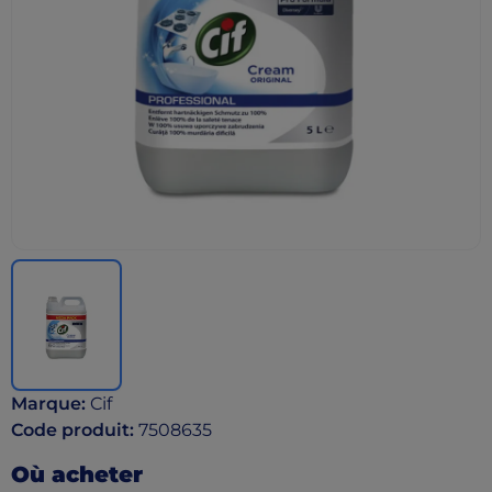
Marque
:
Cif
Code produit
:
7508635
Où acheter