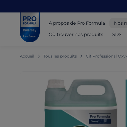
Skip to main content
Skip to navigation
Skip to footer
Pro Formula
À propos de Pro Formula
Nos 
Où trouver nos produits
SDS
Accueil
Tous les produits
Cif Professional Oxy