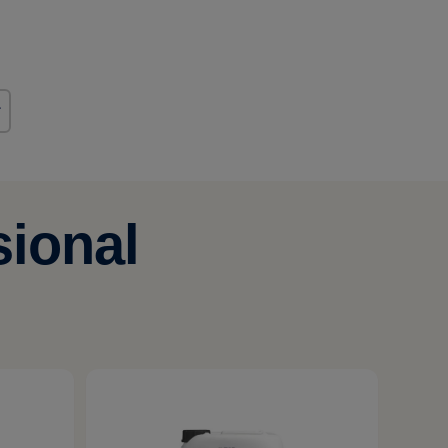
r
sional