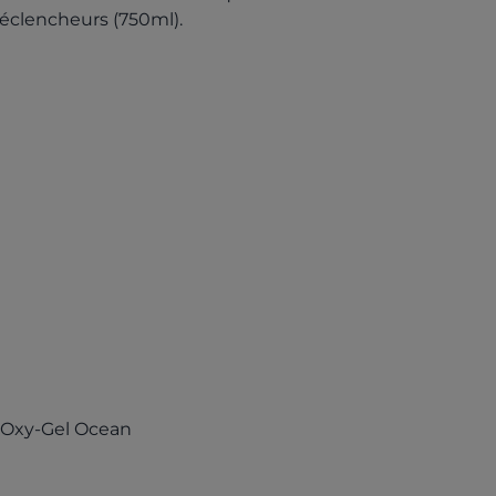
déclencheurs (750ml).
(opens in a new tab)
t Oxy-Gel Ocean
in a new tab)