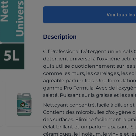
Voir tous le
Description
Cif Professional Détergent universel O
détergent universel à l'oxygène actif
qui s'utilise quotidiennement sur les so
comme les murs, les carrelages, les sol
agréable parfum frais. Une formulation p
gamme Pro Formula. Avec de l'oxygène a
saleté. Puissant sur la graisse et les sa
Nettoyant concentré, facile à diluer et
Contient des microbulles d'oxygène qui 
des surfaces. Elimine facilement la gra
éclat brillant et un parfum apaisant. S'uti
céramiques, le linoléum, le vinyle et le