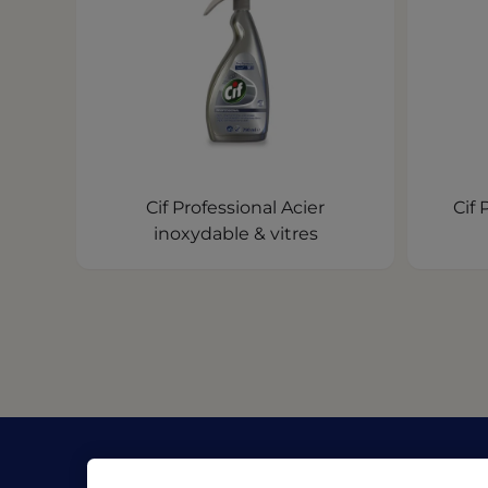
Cif Professional Acier
Cif 
inoxydable & vitres
L'Entreprise
Res