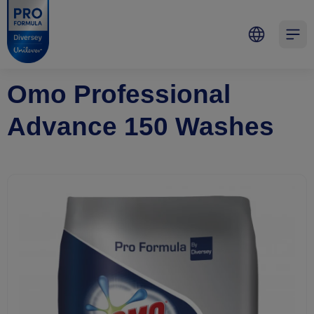
Skip to main content
Skip to navigation
Skip to footer
Pro Formula
Open 
Omo Professional
Advance 150 Washes