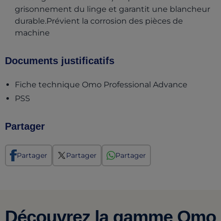
grisonnement du linge et garantit une blancheur
durable.Prévient la corrosion des pièces de
machine
Documents justificatifs
(opens i
Fiche technique Omo Professional Advance
(opens in a new tab)
PSS
Partager
Partager
Partager
Partager
Découvrez la gamme Omo