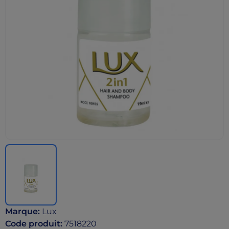
Marque
:
Lux
Code produit
:
7518220