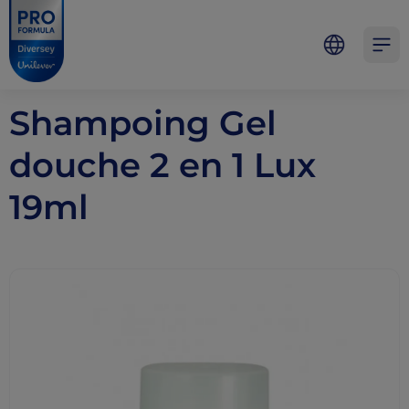
Skip to main content
Skip to navigation
Skip to footer
Pro Formula
Open 
Shampoing Gel
douche 2 en 1 Lux
19ml